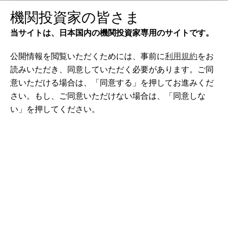
ポ
機関投資家の皆さま
ッ
当サイトは、日本国内の機関投資家専用のサイトです。
プ
ア
公開情報を閲覧いただくためには、事前に
利用規約
をお
ッ
読みいただき、同意していただく必要があります。ご同
プ
意いただける場合は、「同意する」を押してお進みくだ
ウ
さい。もし、ご同意いただけない場合は、「同意しな
運用戦略
ィ
い」を押してください。
ン
債券
ド
ウ
の
グローバル債券の専門家が、グローバル・リ
始
サーチ・プラットフォームを活用し、堅固な
ま
リスク調整後リターンの提供を目指します。
り
またお客様の運用目標に適合するよう、広範
。
囲にわたる運用戦略をご提供します。
メ