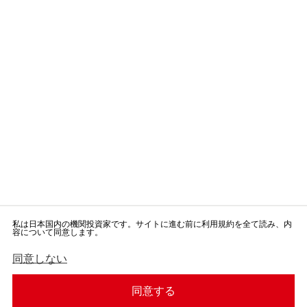
ッ
セ
ア
広範なリサーチに基づく伝統的
ク
なアクティブ運用
ー
テ
トップダウンとボトムアップの
ジ
ィ
リサーチを融合
ブ
：
運
ファンダメンタル分析、リスク
用
「
評価のための徹底したクレジッ
ト・リサーチ、自社開発のバリ
利
パ
ュエーションモデルを活用
ッ
用
シ
規
ビルディング・ブロックや配分
ブ
の調整に、コスト効率の高いベ
運
約
ータ管理を実施
用/
」
低
当社のリサーチ資源を活用し、
ト
インデックスに影響を及ぼす要
ラ
因を特定
ッ
E
私は日本国内の機関投資家です。サイトに進む前に利用規約を全て読み、内
キ
インデックスへの追随方法（複
容について同意します。
s
ン
製または層化抽出法）
下
承
グ
c
に
諾
規律を重視した一貫性のある、
同意しない
エ
ス
ボ
細部への注意を怠らない管理
ラ
ボ
ク
タ
ロ
ン
ー
タ
ー
が
同意する
ル
有
目まぐるしく変化する市場で、
し
効
ベ