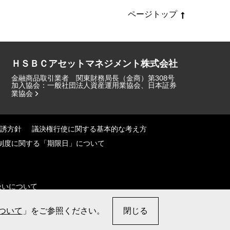
ページトップ
ＨＳＢＣアセットマネジメント株式会社
金融商品取引業者 関東財務局長（金商）第308号
加入協会：一般社団法人資産運用業協会、日本証券
業協会
誘方針
議決権行使に関する基本的な考え方
制度に関する「期限日」について
扱いについて
HSBC Asset Management (Japan) Limited 2026
ついて
」をご参照ください。
閉じる