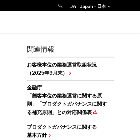
地
Ｈ
|
JA
Japan - 日本
域
Ｓ
J
a
Ｂ
p
a
Ｃ
n
-
ア
日
本
セ
関連情報
言
語
ッ
ト
お客様本位の業務運営 取組状況
マ
（2025年9月末）
ネ
ジ
金融庁
メ
「顧客本位の業務運営に関する原
ン
則」「プロダクトガバナンスに関す
ト
る補充原則」との対応関係表
で
プロダクトガバナンスに関する
検
基本方針
索