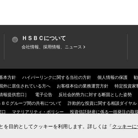
ＨＳＢＣについて
会社情報、採用情報、ニュース
基本方針
ハイパーリンクに関する当社の方針
個人情報の保護
勧
国外に居住されている方へ
お客様本位の業務運営方針
特定投資家
情報提供窓口］
電子公告
反社会的勢力に対する断固とした姿勢
ＳＢＣグループ間の共有について
詐欺的な投資に関する相談ダイヤル
窓口
マテリアリティ・ポリシー
投資信託財産に係る一括発注の取
とを目的としてクッキーを利用します。詳しくは「
クッキーに