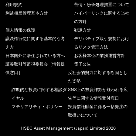
利用規約
苦情・紛争処理措置について
利益相反管理基本方針
ハイパーリンクに関する当社
の方針
個人情報の保護
勧誘方針
議決権行使に関する基本的な考
デリバティブ取引規制におけ
え方
るリスク管理方法
日本国外に居住されている方へ
お客様本位の業務運営方針
証券取引等監視委員会［情報提
電子公告
供窓口］
反社会的勢力に対する断固とし
た姿勢
詐欺的な投資に関する相談ダ
SNS上の投資詐欺が疑われる広
イヤル
告等に関する情報受付窓口
マテリアリティ・ポリシー
投資信託財産に係る一括発注の
取扱いについて
HSBC Asset Management (Japan) Limited 2026